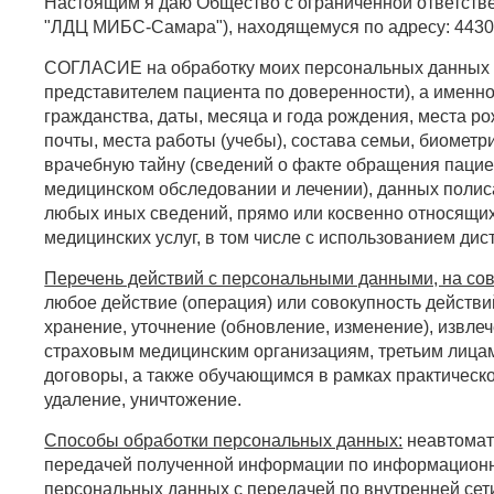
Настоящим я даю Общество с ограниченной ответстве
"ЛДЦ МИБС-Самара"), находящемуся по адресу: 443008
СОГЛАСИЕ на обработку моих персональных данных и
представителем пациента по доверенности), а именно
гражданства, даты, месяца и года рождения, места р
почты, места работы (учебы), состава семьи, биомет
врачебную тайну (сведений о факте обращения пациен
медицинском обследовании и лечении), данных полис
любых иных сведений, прямо или косвенно относящих
медицинских услуг, в том числе с использованием ди
Перечень действий с персональными данными, на сов
любое действие (операция) или совокупность действи
хранение, уточнение (обновление, изменение), извле
страховым медицинским организациям, третьим лица
договоры, а также обучающимся в рамках практическ
удаление, уничтожение.
Способы обработки персональных данных:
неавтомат
передачей полученной информации по информационно
персональных данных с передачей по внутренней сет