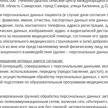
нностью "Лечебно-диагностический центр Международного 
, область Самарская, город Самара, улица Калинина, д.32,
 персональных данных пациента (в случае дачи согласия 
: фамилии, имени, отчества, паспортных данных или данны
ождения, пола, контактного телефона, адреса регистрации,
рических данных, изображения, аудио- и видеозаписей дист
та за оказанием медицинской помощи, состоянии его здоро
а обязательного медицинского страхования и (или) добров
ся ко мне или представляемому мной физическому лицу, ко
станционного взаимодействия (далее – персональные данны
ершение которых дается согласие:
й (операций), совершаемых с персональными данными, вклю
чение, использование, передачу (предоставление, доступ),
м, осуществляющим обработку персональных данных, с кот
ой подготовки по образовательным программам медицинско
изированная (ручная) обработка персональных данных; ав
-телекоммуникационным сетям, включая сеть «Интернет», 
и юридического лица или без таковой; автоматизированна