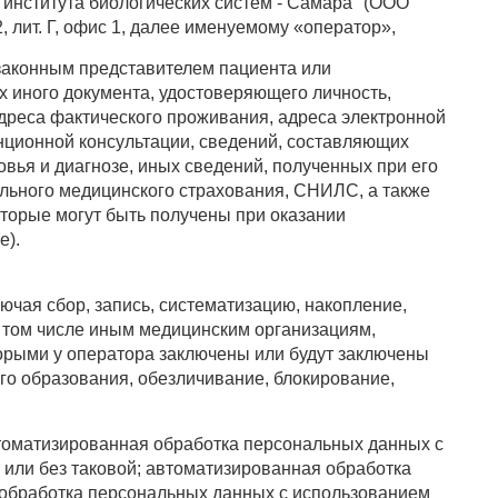
института биологических систем - Самара" (ООО
 лит. Г, офис 1, далее именуемому «оператор»,
законным представителем пациента или
х иного документа, удостоверяющего личность,
 адреса фактического проживания, адреса электронной
анционной консультации, сведений, составляющих
вья и диагнозе, иных сведений, полученных при его
ольного медицинского страхования, СНИЛС, а также
торые могут быть получены при оказании
е).
чая сбор, запись, систематизацию, накопление,
 в том числе иным медицинским организациям,
орыми у оператора заключены или будут заключены
го образования, обезличивание, блокирование,
томатизированная обработка персональных данных с
или без таковой; автоматизированная обработка
я обработка персональных данных с использованием