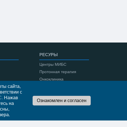
РЕСУРЫ
Центры МИБС
Протонная терапия
Онкоклиника
ты сайта,
Амбулаторная онкология
ветствии с
С.
Нажав
тесь на
сны,
во
зера.