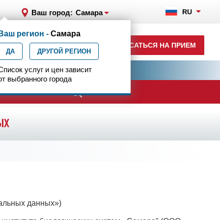
RU
Ваш город:
Самара
Ваш регион -
Самара
+7 (846) 302-06-00
ЗАПИСАТЬСЯ НА ПРИЕМ
ДА
ежедневно с 7.00 до 23.00
ДРУГОЙ РЕГИОН
ия
Список услуг и цен зависит
Центр эпилептологии
от выбранного города
ачи
ых
нальных данных»)