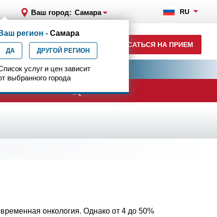
RU
Ваш город:
Самара
Ваш регион -
Самара
+7 (846) 302-06-00
ЗАПИСАТЬСЯ НА ПРИЕМ
ДА
ежедневно с 7.00 до 23.00
ДРУГОЙ РЕГИОН
ия
Список услуг и цен зависит
Центр эпилептологии
от выбранного города
ачи
временная онкология. Однако от 4 до 50%