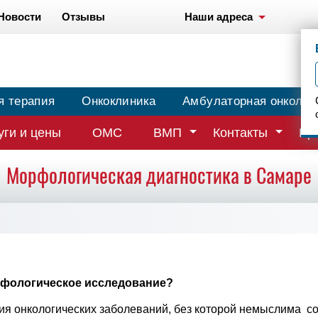
Новости
Отзывы
Наши адреса
я терапия
Онкоклиника
Амбулаторная онколог
уги и цены
ОМС
ВМП
Контакты
Вр
Морфологическая диагностика в Самаре
рфологическое исследование?
ия онкологических заболеваний, без которой немыслима со